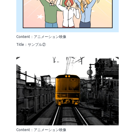
Content：アニメーション映像
Title：サンプル②
Content：アニメーション映像