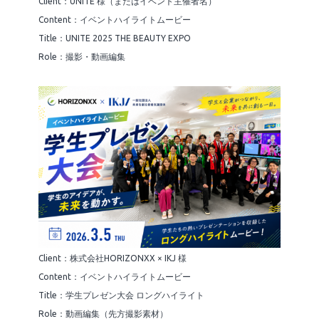
Client：UNITE 様（またはイベント主催者名）
Content：イベントハイライトムービー
Title：UNITE 2025 THE BEAUTY EXPO
Role：撮影・動画編集
Client：株式会社HORIZONXX × IKJ 様
Content：イベントハイライトムービー
Title：学生プレゼン大会 ロングハイライト
Role：動画編集（先方撮影素材）