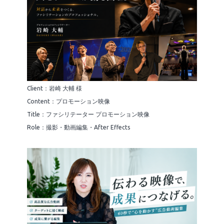
Client：岩崎 大輔 様
Content：プロモーション映像
Title：ファシリテーター プロモーション映像
Role：撮影・動画編集・After Effects