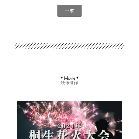
一覧
＊Movie＊
映像制作