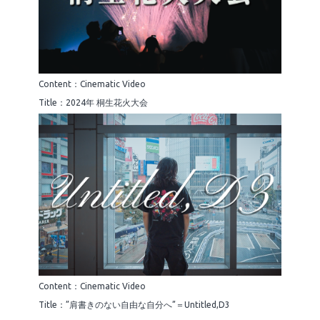
Content：Cinematic Video
Title：2024年 桐生花火大会
Content：Cinematic Video
Title：”肩書きのない自由な自分へ”＝Untitled,D3