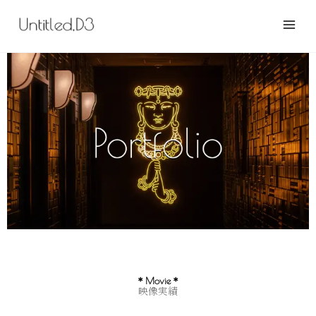
内
容
を
ス
キ
ッ
プ
＊Movie＊
映像実績