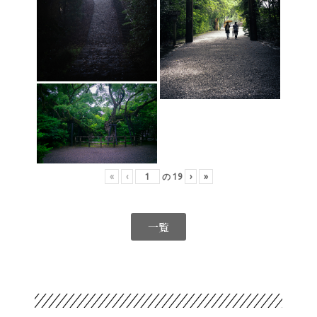
«
‹
の
19
›
»
一覧