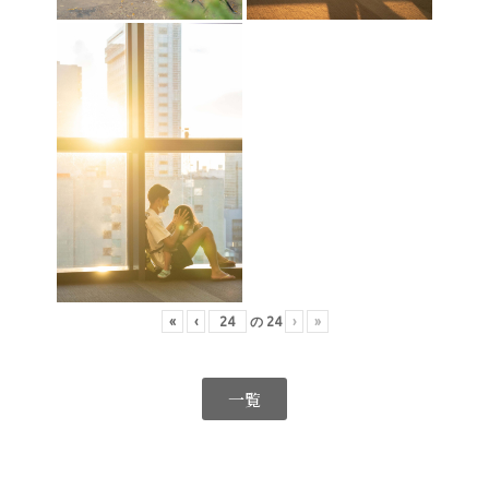
«
‹
の
24
›
»
一覧