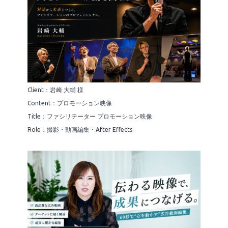
Client：岩崎 大輔 様
Content：プロモーション映像
Title：ファシリテーター プロモーション映像
Role：撮影・動画編集・After Effects