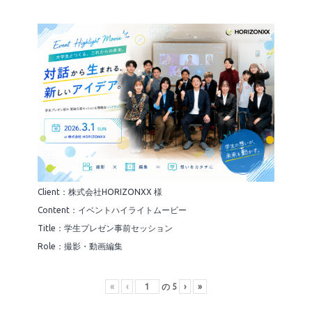
Client：株式会社HORIZONXX 様
Content：イベントハイライトムービー
Title：学生プレゼン事前セッション
Role：撮影・動画編集
«
‹
の
5
›
»