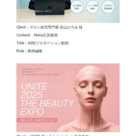
Client：サロン経営専門家 岩山ひろみ 様
Content：Meta広告動画
Title：60秒プロモーション動画
Role：動画編集