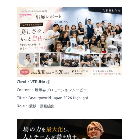
Client：VERUNA 様
Content：展示会プロモーションムービー
Title：Beautyworld Japan 2026 Highlight
Role：撮影・動画編集