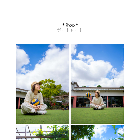
＊Photo＊
ポートレート