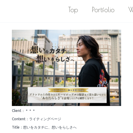
Top
Portfolio
W
Client：＊＊＊
Content：ライティングページ
Title：想いをカタチに、想いをらしさへ