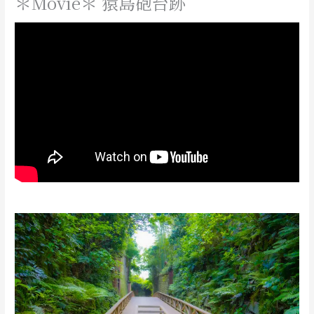
＊Movie＊ 猿島砲台跡