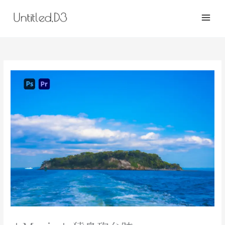
内
検
容
索
を
ス
キ
ッ
プ